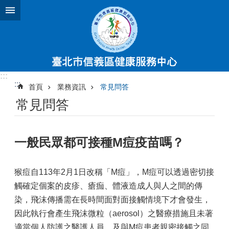
跳到主要內容區塊
:::
:::
首頁
業務資訊
常見問答
常見問答
一般民眾都可接種M痘疫苗嗎？
猴痘自113年2月1日改稱「M痘」，M痘可以透過密切接
觸確定個案的皮疹、瘡痂、體液造成人與人之間的傳
染，飛沫傳播需在長時間面對面接觸情境下才會發生，
因此執行會產生飛沫微粒（aerosol）之醫療措施且未著
適當個人防護之醫護人員，及與M痘患者親密接觸之同