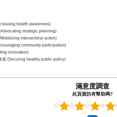
asing health awareness)
cating strategic planning)
izing intersectoral action)
aging community participation)
g innovation)
curing healthy public policy)
滿意度調查
此頁資訊有幫助嗎?