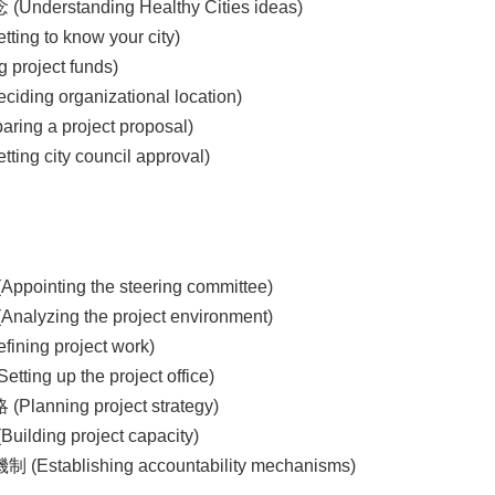
erstanding Healthy Cities ideas)
g to know your city)
project funds)
ng organizational location)
ng a project proposal)
g city council approval)
nting the steering committee)
zing the project environment)
ing project work)
g up the project office)
nning project strategy)
ing project capacity)
tablishing accountability mechanisms)