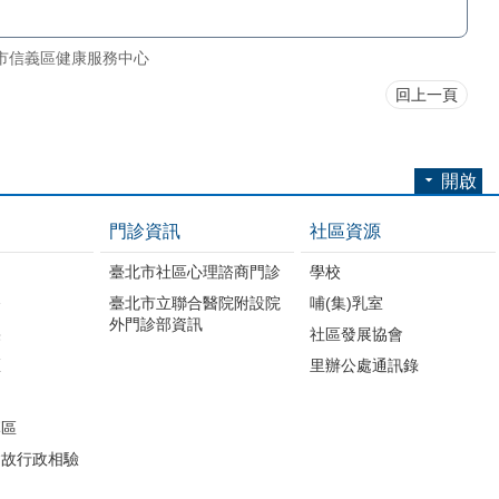
市信義區健康服務中心
回上一頁
開啟
門診資訊
社區資源
臺北市社區心理諮商門診
學校
務
臺北市立聯合醫院附設院
哺(集)乳室
外門診部資訊
果
社區發展協會
區
里辦公處通訊錄
專區
病故行政相驗