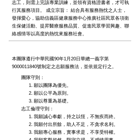
志工，則需上完該專業訓練，並領有資格證書者，才可執
行其服務項目。 成立宗旨： 結合具有服務熱忱之人士，
發揮愛心，協助信義區健康服務中心推廣社區民眾各項衛
生保健活動、提昇醫療服務品質、促進民眾學習興趣、聯
絡感情等以高度的熱忱來服務社會。
本團隊遵行中華民國90年1月20日華總一義字第
9000011840號制定之志願服務法，並依規定行之。
團隊守則：
願以團隊為優先。
願以公平為原則。
願以尊重為基礎。
志工倫理守則：
我願誠心奉獻，持之以恆，不無疾而終。
我願付出所餘，助人不足，不貪求名利。
我願專心服務，實事求是，不享受特權。
我願客觀超然，堅守立場，不感情用事。