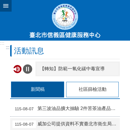
跳到主要內容區塊
:::
:::
活動訊息
【轉知】防範一氧化碳中毒宣導
【轉知】國民健康署「銀領新食尚 銀養好健康」2025銀領新食尚 銀養創新料理成果專刊
新聞稿
社區篩檢活動
第三波油品擴大抽驗 2件苦茶油產品苯駢芘超標 前已要求預防性下架
115-08-07
威加公司提供資料不實臺北市衛生局依法重罰300萬元 續查苦茶油及原料下游
115-08-07