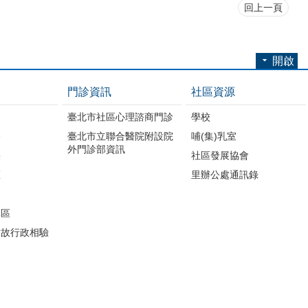
回上一頁
開啟
門診資訊
社區資源
臺北市社區心理諮商門診
學校
務
臺北市立聯合醫院附設院
哺(集)乳室
外門診部資訊
果
社區發展協會
區
里辦公處通訊錄
專區
病故行政相驗