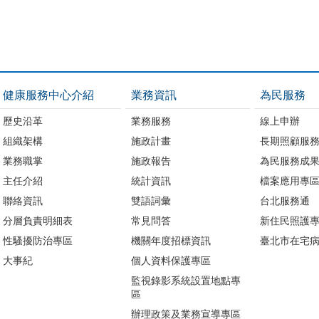
健康服務中心介紹
業務資訊
為民服務
歷史沿革
業務服務
線上申辦
組織架構
施政計畫
長期照顧服
業務職掌
施政報告
為民服務成
主任介紹
統計資訊
檔案應用專
聯絡資訊
雙語詞彙
台北服務通
分層負責明細表
常見問答
新住民照護
性騷擾防治專區
機關年度招標資訊
臺北市在宅
大事紀
個人資料保護專區
監視錄影系統設置地點專
區
辦理政策及業務宣導專區